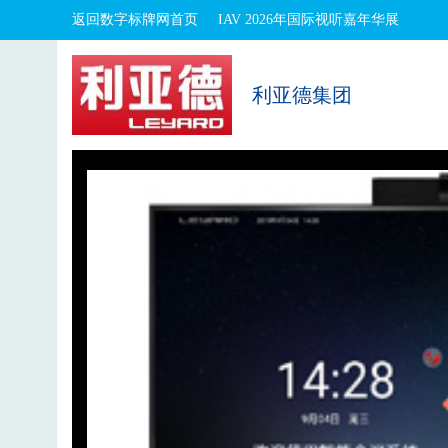
返回数字标牌网首页
IAV 2026年国际视听嘉年华展
利亚德集团