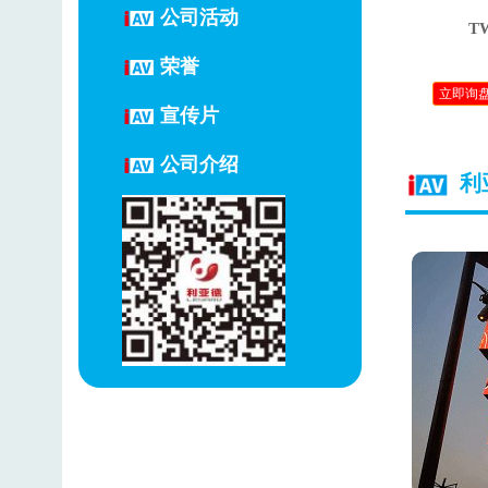
公司活动
T
荣誉
立即询
宣传片
公司介绍
利