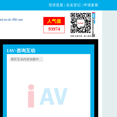
登录逛展
|
实名登记
|
申请参展
ard.iav.ds-360.com
人气值
93974
IAV·咨询互动
展区互动内容加载中....