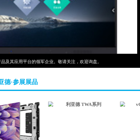
品及其应用平台的领军企业。敬请关注，欢迎询盘。
亚德·参展展品