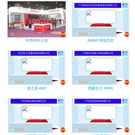
广东美电贝尔科技集团股份有限公司
80233
79129
视频
视频
GONSIN 公信
Aebell 美电贝尔
长沙音之圣通信科技有限公司
广州泉之韵电子科技有限公司
74770
72472
视频
图秀
音之圣 AVH
西雅克 C-YARK
世邦通信股份有限公司
广州安思柏科技有限公司
72232
71974
视频
图秀