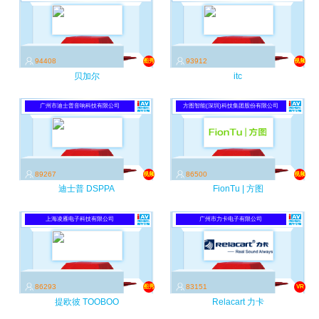
94408
93912
图秀
视频
贝加尔
itc
广州市迪士普音响科技有限公司
方图智能(深圳)科技集团股份有限公司
89267
86500
视频
视频
迪士普 DSPPA
FionTu | 方图
上海凌雁电子科技有限公司
广州市力卡电子有限公司
86293
83151
图秀
VR
提欧彼 TOOBOO
Relacart 力卡