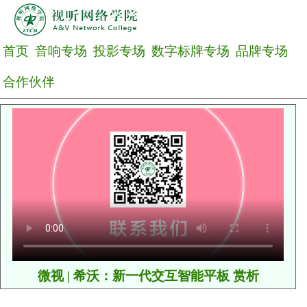
首页
音响专场
投影专场
数字标牌专场
品牌专场
合作伙伴
微视 | 希沃：新一代交互智能平板 赏析