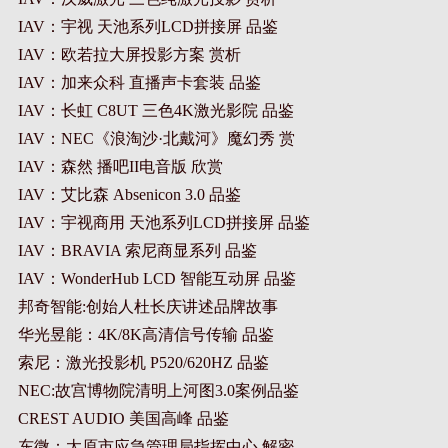
IAV：宇视 天池系列LCD拼接屏 品鉴
IAV：欧若拉大屏投影方案 赏析
IAV：加来众科 直播声卡套装 品鉴
IAV：长虹 C8UT 三色4K激光影院 品鉴
IAV：NEC《浪淘沙·北戴河》魔幻秀 赏
IAV：森然 播吧II电音版 欣赏
IAV：艾比森 Absenicon 3.0 品鉴
IAV：宇视商用 天池系列LCD拼接屏 品鉴
IAV：BRAVIA 索尼商显系列 品鉴
IAV：WonderHub LCD 智能互动屏 品鉴
邦奇智能:创始人杜长庆讲述品牌故事
华光昱能：4K/8K高清信号传输 品鉴
索尼：激光投影机 P520/620HZ 品鉴
NEC:故宫博物院清明上河图3.0案例品鉴
CREST AUDIO 美国高峰 品鉴
东微：太原市应急管理局指挥中心 解密