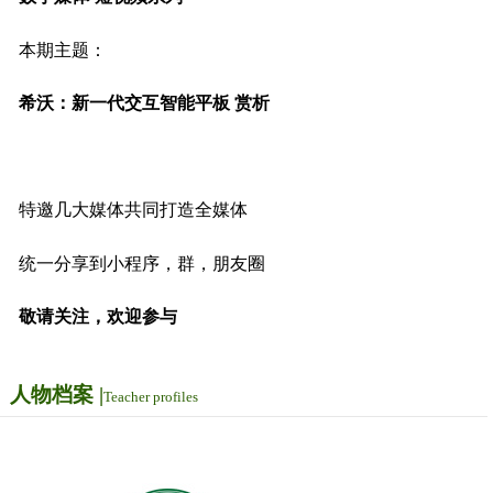
本期主题：
希沃：新一代交互智能平板 赏析
特邀几大媒体共同打造全媒体
统一分享到小程序，群，朋友圈
敬请关注，欢迎参与
人物档案 |
Teacher profiles