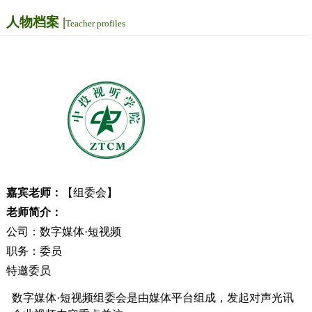
人物档案 |
Teacher profiles
嘉宾老师：
【组委会】
老师简介：
公司：数字媒体·短视频
职务：委员
特邀委员
数字媒体·短视频组委会是由媒体平台组成，发起对声光讯