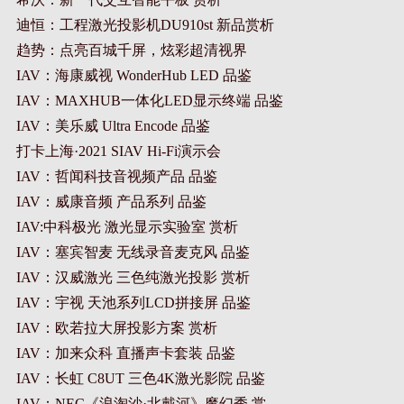
迪恒：工程激光投影机DU910st 新品赏析
趋势：点亮百城千屏，炫彩超清视界
IAV：海康威视 WonderHub LED 品鉴
IAV：MAXHUB一体化LED显示终端 品鉴
IAV：美乐威 Ultra Encode 品鉴
打卡上海·2021 SIAV Hi-Fi演示会
IAV：哲闻科技音视频产品 品鉴
IAV：威康音频 产品系列 品鉴
IAV:中科极光 激光显示实验室 赏析
IAV：塞宾智麦 无线录音麦克风 品鉴
IAV：汉威激光 三色纯激光投影 赏析
IAV：宇视 天池系列LCD拼接屏 品鉴
IAV：欧若拉大屏投影方案 赏析
IAV：加来众科 直播声卡套装 品鉴
IAV：长虹 C8UT 三色4K激光影院 品鉴
IAV：NEC《浪淘沙·北戴河》魔幻秀 赏