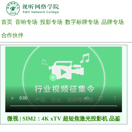
首页
音响专场
投影专场
数字标牌专场
品牌专场
合作伙伴
微视 | SIM2：4K xTV 超短焦激光投影机 品鉴