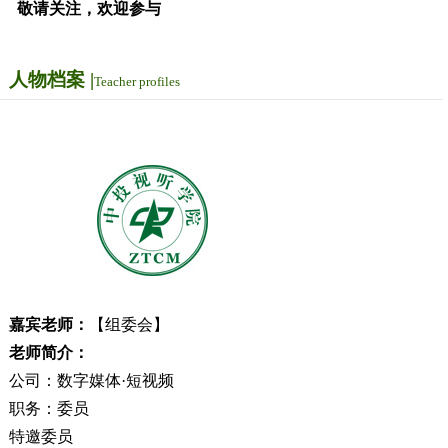
敬请关注，欢迎参与
人物档案 |
Teacher profiles
嘉宾老师：
【组委会】
老师简介：
公司：数字媒体·短视频
职务：委员
特邀委员