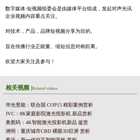
数字媒体·短视频组委会是由媒体平台组成，发起对声光讯
企业视频内容重点关注。
对技术，产品，品牌短视频分享为目的。
旨在传播行业正能量。缩短信息对称距离。
欢迎大家关注及参与！
相关视频 |
Related videos
华光昱能：联合国 COP15 精彩案例赏析
JVC：8K家庭影院激光投影机 新品赏析
奥图码：4K智能激光投影机新品 鉴赏
洲明：重庆城市CBD 裸眼3D巨屏 赏析
希沃：新一代交互智能平板 赏析